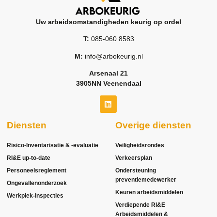
Uw arbeidsomstandigheden keurig op orde!
T:
085-060 8583
M:
info@arbokeurig.nl
Arsenaal 21
3905NN Veenendaal
Diensten
Overige diensten
Risico-Inventarisatie & -evaluatie
Veiligheidsrondes
RI&E up-to-date
Verkeersplan
Personeelsreglement
Ondersteuning
preventiemedewerker
Ongevallenonderzoek
Keuren arbeidsmiddelen
Werkplek-inspecties
Verdiepende RI&E
Arbeidsmiddelen &