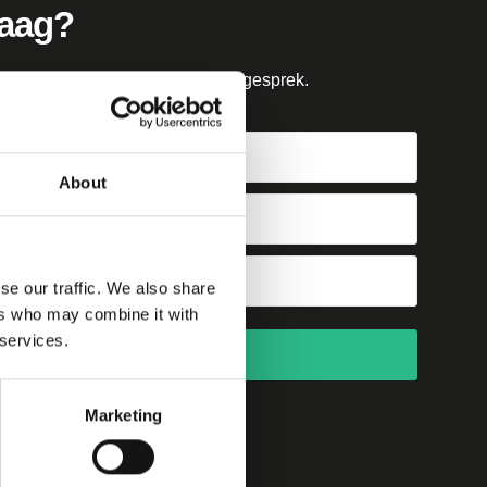
raag?
g van ons een vrijblijvend advies gesprek.
About
se our traffic. We also share
ers who may combine it with
 services.
Vrijblijvend indienen
Marketing