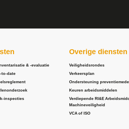
sten
Overige diensten
nventarisatie & -evaluatie
Veiligheidsrondes
-to-date
Verkeersplan
elsreglement
Ondersteuning preventiemede
llenonderzoek
Keuren arbeidsmiddelen
k-inspecties
Verdiepende RI&E Arbeidsmid
Machineveiligheid
VCA of ISO