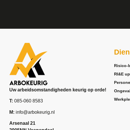
Dien
Risico-I
RI&E up
Persone
Uw arbeidsomstandigheden keurig op orde!
Ongeva
Werkple
T:
085-060 8583
M:
info@arbokeurig.nl
Arsenaal 21