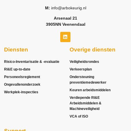
M:
info@arbokeurig.nl
Arsenaal 21
3905NN Veenendaal
Diensten
Overige diensten
Risico-Inventarisatie & -evaluatie
Veiligheidsrondes
RI&E up-to-date
Verkeersplan
Personeelsreglement
Ondersteuning
preventiemedewerker
Ongevallenonderzoek
Keuren arbeidsmiddelen
Werkplek-inspecties
Verdiepende RI&E
Arbeidsmiddelen &
Machineveiligheid
VCA of ISO
Support