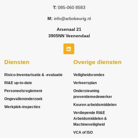
T:
085-060 8583
M:
info@arbokeurig.nl
Arsenaal 21
3905NN Veenendaal
Diensten
Overige diensten
Risico-Inventarisatie & -evaluatie
Veiligheidsrondes
RI&E up-to-date
Verkeersplan
Personeelsreglement
Ondersteuning
preventiemedewerker
Ongevallenonderzoek
Keuren arbeidsmiddelen
Werkplek-inspecties
Verdiepende RI&E
Arbeidsmiddelen &
Machineveiligheid
VCA of ISO